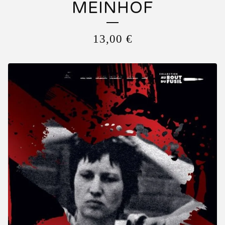
MEINHOF
13,00
€